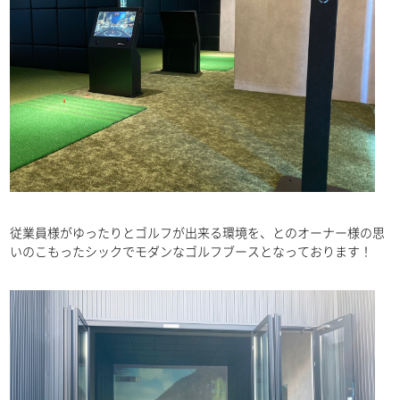
製品案内
PRODUCT
従業員様がゆったりとゴルフが出来る環境を、とのオーナー様の思
リース
LEASE
いのこもったシックでモダンなゴルフブースとなっております！
中古品販売
SELLING USED
導入事例
CASE STUDY
導入フロー
INTRODUCTION FLOW
会社概要
COMPANY PROFILE