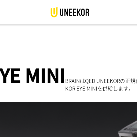
YE MINI
BRAINはQED UNEEKOR
KOR EYE MINIを供給します。