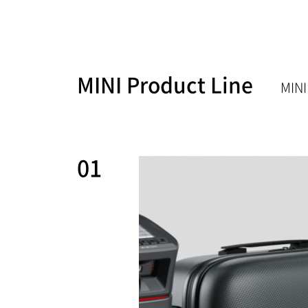
MINI Product Line
MI
01