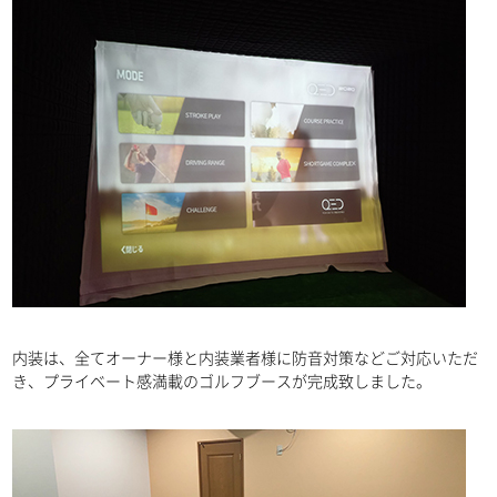
製品案内
PRODUCT
リース
LEASE
内装は、全てオーナー様と内装業者様に防音対策などご対応いただ
き、プライベート感満載のゴルフブースが完成致しました。
中古品販売
SELLING USED
導入事例
CASE STUDY
導入フロー
INTRODUCTION FLOW