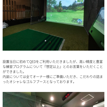
設置当日に初めてQEDをご利用いただきましたが、高い精度と豊富
な練習プログラムについて『想定以上』とのお言葉をいただくこと
ができました。
製品案内
PRODUCT
内装については全てオーナー様にご準備いただき、こだわりの詰ま
ったオシャレなゴルフブースとなっております。
リース
LEASE
中古品販売
SELLING USED
導入事例
CASE STUDY